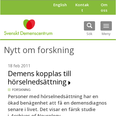
H
English
Kontak
Om
o
t
oss
p
p
a
Tog
t
navi
i
Sök
Meny
l
l
Nytt om forskning
h
u
v
u
18 feb 2011
d
Demens kopplas till
i
hörselnedsättning
n
n
FORSKNING
e
h
Personer med hörselnedsättning har en
å
ökad benägenhet att få en demensdiagnos
l
senare i livet. Det visar en färsk studie
l
i
Archives of Neurology.