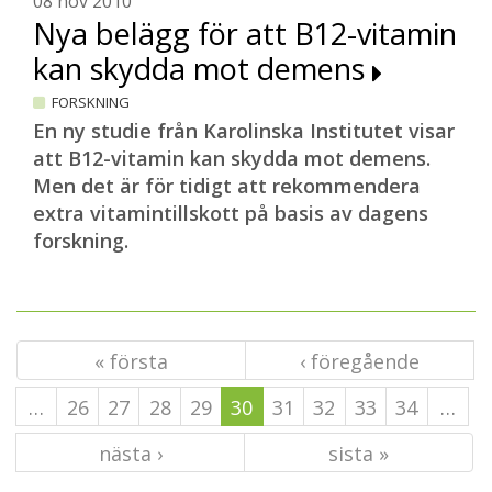
08 nov 2010
Nya belägg för att B12-vitamin
kan skydda mot demens
FORSKNING
En ny studie från Karolinska Institutet visar
att B12-vitamin kan skydda mot demens.
Men det är för tidigt att rekommendera
extra vitamintillskott på basis av dagens
forskning.
« första
‹ föregående
…
26
27
28
29
30
31
32
33
34
…
nästa ›
sista »