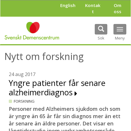
H
English
Kontak
Om
o
t
oss
p
p
a
Tog
t
navi
i
Sök
Meny
l
l
Nytt om forskning
h
u
v
u
24 aug 2017
d
Yngre patienter får senare
i
alzheimerdiagnos
n
n
FORSKNING
e
h
Personer med
Alzheimers sjukdom och
som
å
är yngre än 65 år får sin diagnos mer än ett
l
år senare än äldre personer. Det visar en
l
långtidsstudie inom verksamhetsområde