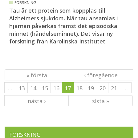
FORSKNING
Tau är ett protein som koppplas till
Alzheimers sjukdom. När tau ansamlas i
hjärnan påverkas främst det episodiska
minnet (händelseminnet). Det visar ny
forskning från Karolinska Institutet.
« första
‹ föregående
…
13
14
15
16
17
18
19
20
21
…
nästa ›
sista »
FORSKNING