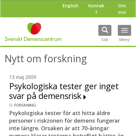
H
English
Kontak
Om
o
t
oss
p
p
a
Tog
t
navi
i
Sök
Meny
l
l
Nytt om forskning
h
u
v
u
13 maj 2009
d
Psykologiska tester ger inget
i
svar på demensrisk
n
n
FORSKNING
e
h
Psykologiska tester för att hitta äldre
å
personer i riskzonen för demens fungerar
l
inte längre. Orsaken är att 70-åringar
l
numera klarar testerna betydligt bättre än