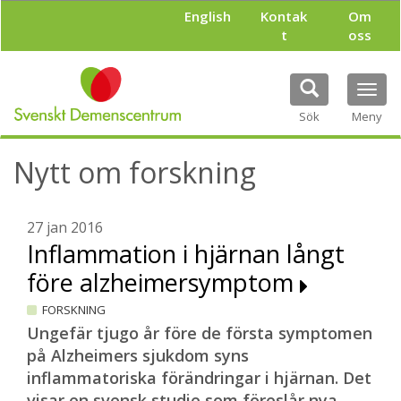
H
English
Kontak
Om
o
t
oss
p
p
a
Tog
t
navi
i
Sök
Meny
l
l
Nytt om forskning
h
u
v
u
27 jan 2016
d
Inflammation i hjärnan långt
i
före alzheimersymptom
n
n
FORSKNING
e
h
Ungefär tjugo år före de första symptomen
å
på Alzheimers sjukdom syns
l
inflammatoriska förändringar i hjärnan. Det
l
visar en svensk studie som föreslår nya