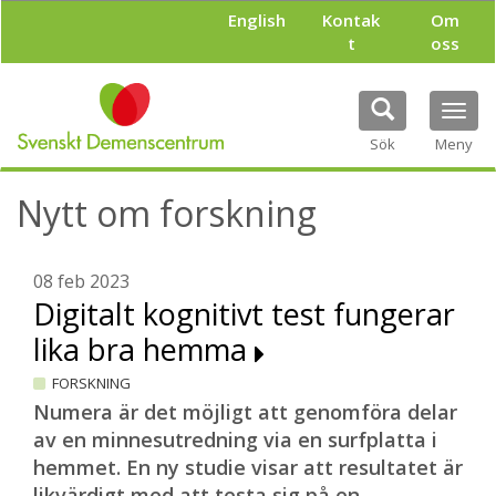
H
English
Kontak
Om
o
t
oss
p
p
a
Tog
t
navi
i
Sök
Meny
l
l
Nytt om forskning
h
u
v
u
08 feb 2023
d
Digitalt kognitivt test fungerar
i
lika bra hemma
n
n
FORSKNING
e
h
Numera är det möjligt att genomföra delar
å
av en minnesutredning via en surfplatta i
l
hemmet. En ny studie visar att resultatet är
l
likvärdigt med att testa sig på en