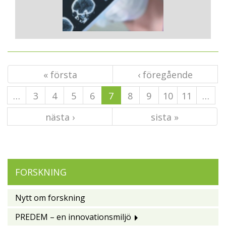
« första
‹ föregående
…
3
4
5
6
7
8
9
10
11
…
nästa ›
sista »
FORSKNING
Nytt om forskning
PREDEM – en innovationsmiljö