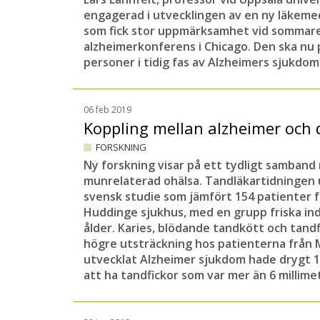
engagerad i utvecklingen av en ny läkeme
som fick stor uppmärksamhet vid sommar
alzheimerkonferens i Chicago. Den ska nu p
personer i tidig fas av Alzheimers sjukdom
06 feb 2019
Koppling mellan alzheimer och 
FORSKNING
Ny forskning visar på ett tydligt samband 
munrelaterad ohälsa. Tandläkartidninge
svensk studie som jämfört 154 patienter f
Huddinge sjukhus, med en grupp friska in
ålder. Karies, blödande tandkött och tandf
högre utsträckning hos patienterna från 
utvecklat Alzheimer sjukdom hade drygt 1
att ha tandfickor som var mer än 6 millime