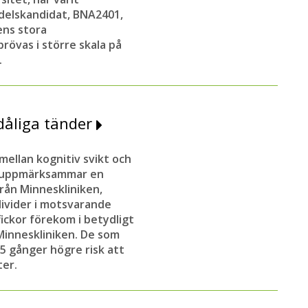
delskandidat, BNA2401,
ens stora
rövas i större skala på
.
dåliga tänder
mellan kognitiv svikt och
n uppmärksammar en
rån Minneskliniken,
divider i motsvarande
ickor förekom i betydligt
Minneskliniken. De som
5 gånger högre risk att
ter.