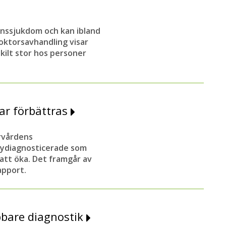
enssjukdom och kan ibland
 doktorsavhandling visar
skilt stor hos personer
ar förbättras
ärvårdens
nydiagnosticerade som
att öka. Det framgår av
apport.
abbare diagnostik