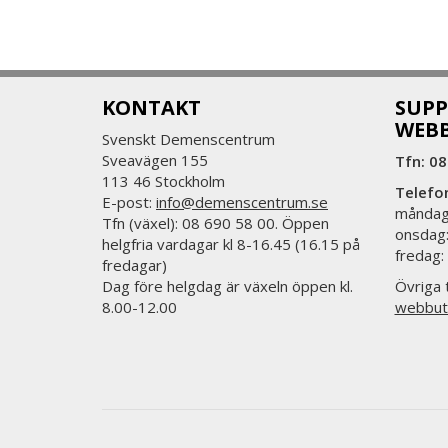
KONTAKT
SUPP
WEB
Svenskt Demenscentrum
Sveavägen 155
Tfn: 08
113 46 Stockholm
Telefo
E-post:
info@demenscentrum.se
måndag:
Tfn (växel): 08 690 58 00. Öppen
onsdag:
helgfria vardagar kl 8-16.45 (16.15 på
fredag:
fredagar)
Dag före helgdag är växeln öppen kl.
Övriga t
8.00-12.00
webbut