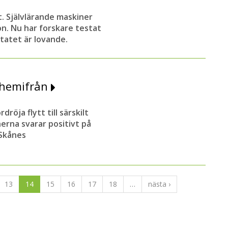
t. Självlärande maskiner
on. Nu har forskare testat
tatet är lovande.
t hemifrån
öja flytt till särskilt
erna svarar positivt på
 Skånes
13
14
15
16
17
18
…
nästa ›