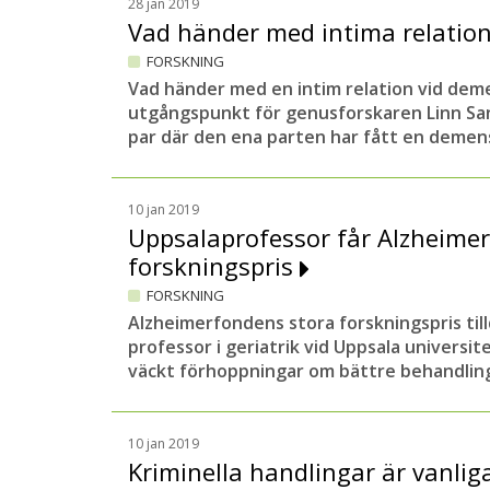
28 jan 2019
Vad händer med intima relatio
FORSKNING
Vad händer med en intim relation vid de
utgångspunkt för genusforskaren Linn Sa
par där den ena parten har fått en demen
10 jan 2019
Uppsalaprofessor får Alzheime
forskningspris
FORSKNING
Alzheimerfondens stora forskningspris tilld
professor i geriatrik vid Uppsala universit
väckt förhoppningar om bättre behandli
10 jan 2019
Kriminella handlingar är vanliga