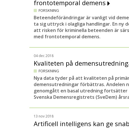
frontotemporal demens
FORSKNING
Beteendeförändringar är vanligt vid dem
ta sig uttryck i olagliga handlingar. En ny
att risken för kriminella beteenden är sär
med frontotemporal demens.
04 dec 2018
Kvaliteten på demensutredning
FORSKNING
Nya data tyder på att kvaliteten på prim
demensutredningar förbättras. Andelen 
genomgått en basal utredning fortsätter 
Svenska Demensregistrets (SveDem) årsr
13 nov 2018
Artificell intelligens kan ge sn