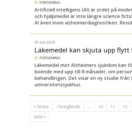
FORSKNING
Artificiell
intelligens (AI) är ordet på mode
och hjälpmedel är inte längre science ficti
AI även inom alzheimerdiagnostiken. Resul
01 nov 2018
Läkemedel kan skjuta upp flyt
FORSKNING
Läkemedel mot Alzheimers sjukdom kan fördr
boende med upp till 8 månader, om person
behandlingen. Det visar en ny studie från
universitetssjukhus.
« första
‹ föregående
…
10
11
12
sista »