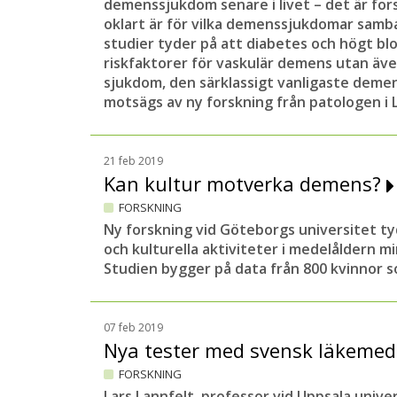
demenssjukdom senare i livet – det är for
oklart är för vilka demenssjukdomar samba
studier tyder på att diabetes och högt blo
riskfaktorer för vaskulär demens utan äve
sjukdom, den särklassigt vanligaste dem
motsägs av ny forskning från patologen i 
21 feb 2019
Kan kultur motverka demens?
FORSKNING
Ny forskning vid Göteborgs universitet ty
och kulturella aktiviteter i medelåldern m
Studien bygger på data från 800 kvinnor so
07 feb 2019
Nya tester med svensk läkeme
FORSKNING
Lars Lannfelt, professor vid Uppsala univer