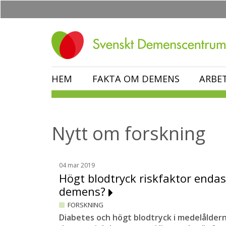
Hoppa
till
huvudinnehåll
HEM
FAKTA OM DEMENS
ARBE
Nytt om forskning
04 mar 2019
Högt blodtryck riskfaktor endas
demens?
FORSKNING
Diabetes och högt blodtryck i medelåldern