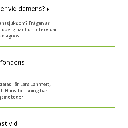
ner vid demens?
menssjukdom? Frågan är
ndberg när hon intervjuar
sdiagnos.
rfondens
elas i år Lars Lannfelt,
et. Hans forskning har
ngsmetoder.
st vid