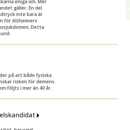
skarna eniga om. Mer
ndet gäller. En del
dtryck inte bara är
n för Alzheimers
enssjukdomen. Detta
Lund.
der på att både fysiska
inskar risken för demens.
m följts i mer än 40 år.
delskandidat
sitet, har varit