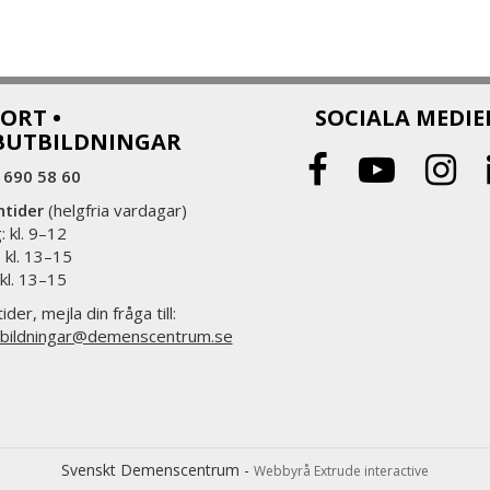
ORT •
SOCIALA MEDIE
BUTBILDNINGAR
 690 58 60
ntider
(helgfria vardagar)
 kl. 9–12
 kl. 13–15
 kl. 13–15
ider, mejla din fråga till:
bildningar@demenscentrum.se
Svenskt Demenscentrum -
Webbyrå Extrude interactive