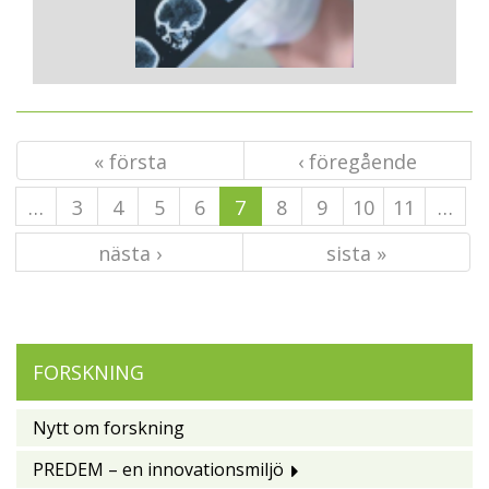
« första
‹ föregående
…
3
4
5
6
7
8
9
10
11
…
nästa ›
sista »
FORSKNING
Nytt om forskning
PREDEM – en innovationsmiljö