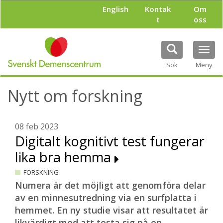
H
English
Kontak
Om
o
t
oss
p
p
a
Tog
t
navi
i
Sök
Meny
l
l
Nytt om forskning
h
u
v
u
08 feb 2023
d
Digitalt kognitivt test fungerar
i
lika bra hemma
n
n
FORSKNING
e
h
Numera är det möjligt att genomföra delar
å
av en minnesutredning via en surfplatta i
l
hemmet. En ny studie visar att resultatet är
l
likvärdigt med att testa sig på en