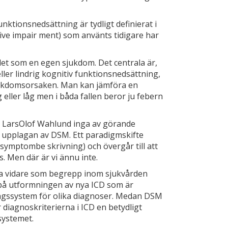
nktionsnedsättning är tyd­ligt definierat i
ve impair­ ment) som använts tidigare har
det som en egen sjukdom. Det centrala är,
er lindrig kog­nitiv funktionsnedsättning,
jukdomsorsaken. Man kan jämföra en
eller låg men i båda fallen be­ror ju febern
 Lars­Olof Wahlund inga av­ görande
 upplagan av DSM. Ett paradigmskifte
(symptombe­ skrivning) och övergår till att
. Men där är vi ännu inte.
leva vidare som begrepp inom sjukvården
l på utformningen av nya ICD som är
ingssystem för olika diagnoser. Medan DSM
r diagnoskriterierna i ICD en betyd­ligt
systemet.