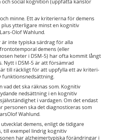
 och so­cial kognition (uppfatta känslor
 och minne. Ett av kriterierna för demens
plus ytterligare minst en kognitiv
r Lars­-Olof Wahlund.
r
är inte typiska särdrag för alla
frontotemporal demens (eller
nosen heter i DSM-5) har ofta kommit långt
s. Nytt i DSM-5 är att försämrad
ill­ räckligt för att uppfylla ett av kriteri­
iv funktionsnedsättning.
 vad det ska räknas som. Kognitiv
ydande nedsättning i en kognitiv
älvständighet i vardagen. Om det endast
ar personen ska det diagnosticeras som
Lars­Olof Wahlund.
 utvecklat demens, enligt de tidigare
till exempel lindrig kognitiv
onen har alzhei­mertypiska förändringar i