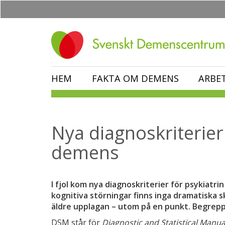
Hoppa
till
huvudinnehåll
HEM
FAKTA OM DEMENS
ARBE
Nya diagnoskriterie
demens
I fjol kom nya diagnoskriterier för psykiatri
kognitiva störningar finns inga dramatiska s
äldre upplagan – utom på en punkt. Begrepp
DSM står för
Diagnostic and Statistical Manua