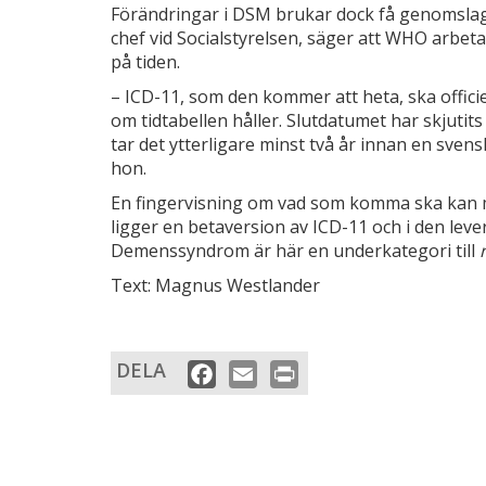
Förändringar i DSM brukar dock få genomslag 
chef vid Socialstyrelsen, säger att WHO arbet
på tiden.
– ICD-11, som den kommer att heta, ska offici
om tidtabellen håller. Slutdatumet har skjutits
tar det ytterligare minst två år innan en sven
hon.
En fingervisning om vad som kom­ma ska kan
ligger en betaversion av ICD-11 och i den lev
Demenssyndrom är här en underkategori till
Text: Magnus Westlander
DELA
Facebook
Email
Print