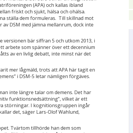
triföreningen (APA) och kallas ibland
llan friskt och sjukt, hälsa och ohälsa.
a ställa dem formuleras. Till skillnad mot
r av DSM med jämna mellanrum, dock inte
 versionen bär siffran 5 och utkom 2013, i
ett arbete som spänner över ett decennium
tts av en livlig debatt, inte minst när det
arit mer lågmäld, trots att APA här tagit en
demens” i DSM-5 letar nämligen förgäves.
 man inte längre talar om de­mens. Det har
itiv funktions­nedsättning”, vilket är ett
va störningar. I kognitionsgruppen ingår
allar det, säger Lars­-Olof Wahlund,
pet. Tvärtom tillhörde han dem som