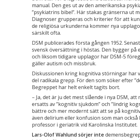
manual. Den ges ut av den amerikanska psykia
”psykiatrins bibel”. Här stakas gränserna ut me
Diagnoser grupperas och kriterier för att kunn
de religiösa urkunderna kommer nya upplago
särskilt ofta.
DSM publicerades första gången 1952. Senaste
svensk översättning i höstas. Den bygger på 
och lik­som tidigare upplagor har DSM-­5 fö­regå
gäller autism och missbruk.
Diskussionen kring kognitiva stör­ningar har v
del radikala grepp. För den som söker efter ”
Be­greppet har helt enkelt tagits bort.
– Ja, det är ju det mest slående i nya DSM, att
ersatts av ”kognitiv sjuk­dom” och ”lindrig kogn
bättre och mer modernt sätt att se på kogniti
även delirium eller konfusion som man också k
professor i geriatrik vid Karolinska Institutet.
Lars-­Olof Wahlund sörjer inte
de­mensbegrep