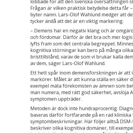
lobbade för att den svenska översättningen sk
Frågan är vilken praktisk betydelse detta får –
byter namn. Lars­-Olof Wahlund medger att det
tycker ändå att det är en viktig markering.
– Demens har en negativ klang och är omgär
och fördomar. Därför är det bra och mer logiskt
lyfts fram som det centrala begreppet. Minne
kognitiva stör­ningar kan bero på många olika
bristtillstånd, varav de som vi brukar kalla 
av dem, säger Lars-­Olof Wahlund.
Ett hett spår inom demensforsk­ningen är att id
markörer. Målet är att kunna ställa en säker di
exempel mäta förekomsten av ämnen som beta
man numera, med rätt god säkerhet, avslöja 
symptomen uppträder.
Metoden är dock inte hundraprocentig. Diagno
baseras därför fortfarande på en rad kliniska kr
symptombeskrivningar. Här följer allt­så DSM-
beskriver olika kognitiva domäner, till exempe