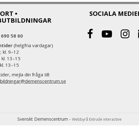
ORT •
SOCIALA MEDIE
BUTBILDNINGAR
 690 58 60
ntider
(helgfria vardagar)
 kl. 9–12
 kl. 13–15
 kl. 13–15
ider, mejla din fråga till:
bildningar@demenscentrum.se
Svenskt Demenscentrum -
Webbyrå Extrude interactive