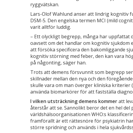
ryggvät­skan.
Lars-­Olof Wahlund anser att lindrig kognitiv fu
DSM-­5. Den engelska termen MCI (mild cogniti
varit alltför luddig.
– Ett olyckligt begrepp, många har uppfattat 
oavsett om det handlar om kognitiv sjukdom ell
att försöka specificera den bakomliggande s
kognitiv störning med feber, den kan vara hög 
på någonting, säger han.
Trots att demens försvunnit som be­grepp ser
skillnader mellan den nya och den föregående
skulle vara om man överger kliniska kriterier 
använda biomarkörer för att fastställa diagnos
I vilken utsträckning demens kommer
­ att 
återstår att se. Sannolikt beror det en hel de
världshälsoorgani­sationen WHO:s klassificer
fram­förallt är ett rättesnöre för psykiatrin ha
större spridning och används i hela sjukvårds