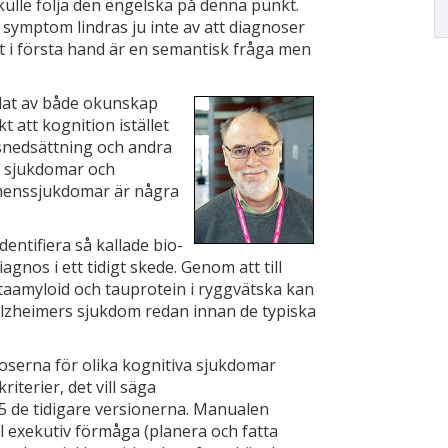
ulle följa den engelska på denna punkt.
 symptom lindras ju inte av att diagno­ser
 i första hand är en se­mantisk fråga men
dat av både okunskap
 att kognition istället
s­nedsättning och andra
 sjuk­domar och
demenssjukdomar är några
entifiera så kallade bio­
agnos i ett tidigt skede. Genom att till
amyloid och taupro­tein i ryggvätska kan
Alzheimers sjukdom redan innan de typiska
serna för olika kognitiva sjuk­domar
iterier, det vill säga
5 de tidigare versionerna. Manualen
l exekutiv förmå­ga (planera och fatta