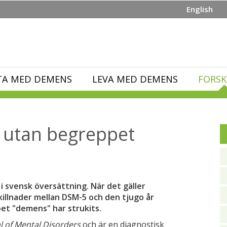
English
TA MED DEMENS
LEVA MED DEMENS
FORSK
r utan begreppet
n i svensk översättning. När det gäller
killnader mellan DSM-­5 och den tjugo år
et "demens" har strukits.
l of Mental Disorders
och är en diagnos­tisk