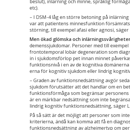
beslut), inlärning och minne, språklig förmåga
etc).
– I DSM-­4 låg en större betoning på inlärning
var att patientens minnes­funktion försämrats 
störning, till exem­pel afasi eller agnosi, säge
Men ökad glömska och inlärningssvårighete
demenssjukdomar. Personer med till exempel 
frontotemporal lobär degenera­tion som diag
in i sjukdomsförlop­ pet innan minnet påverka
funktionsnivå i en av de kognitiva domänerna är t
erna för kognitiv sjukdom eller lindrig kognit
– Graden av funktionsnedsättning avgör sedan
sjukdom förutsätter att det handlar om en bet
funktionsförmåga som begränsar personens sj
är en märk­bar nedsättning som inte begräns
lindrig kognitiv funktionsnedsättning, säger 
På så sätt är det möjligt att personer som inte
kriterierna, ändå kan komma att få en diagnos, 
funktionsnedsättning av alzheimertyp om pers