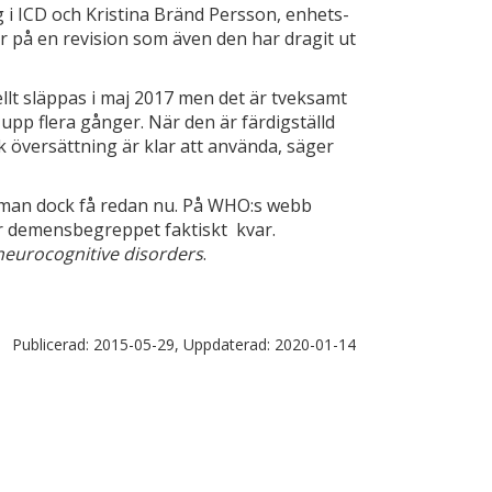
i ICD och Kristina Bränd Persson, enhets­
ar på en revision som även den har dragit ut
ellt släppas i maj 2017 men det är tveksamt
 upp flera gånger. När den är färdigställd
sk översättning är klar att använda, säger
 man dock få redan nu. På WHO:s webb
er demens­begreppet faktiskt kvar.
neurocogni­tive disorders
.
Publicerad:
2015-05-29,
Uppdaterad:
2020-01-14