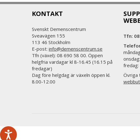
KONTAKT
SUPP
WEB
Svenskt Demenscentrum
Sveavägen 155
Tfn: 08
113 46 Stockholm
Telefo
E-post:
info@demenscentrum.se
måndag:
Tfn (växel): 08 690 58 00. Öppen
onsdag:
helgfria vardagar kl 8-16.45 (16.15 på
fredag:
fredagar)
Dag före helgdag är växeln öppen kl.
Övriga t
8.00-12.00
webbut