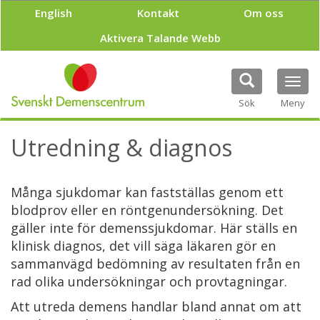
H
English
Kontakt
Om oss
o
p
Aktivera Talande Webb
p
a
t
Tog
i
navi
Sök
Meny
l
l
h
Utredning & diagnos
u
v
u
Många sjukdomar kan fastställas genom ett
d
i
blodprov eller en röntgenundersökning. Det
n
gäller inte för demenssjukdomar. Här ställs en
n
klinisk diagnos, det vill säga läkaren gör en
e
sammanvägd bedömning av resultaten från en
h
å
rad olika undersökningar och provtagningar.
l
Att utreda demens handlar bland annat om att
l