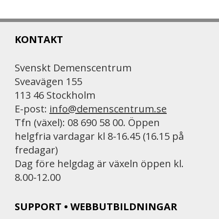
c
a
i
e
i
n
b
l
t
KONTAKT
o
o
k
Svenskt Demenscentrum
Sveavägen 155
113 46 Stockholm
E-post:
info@demenscentrum.se
Tfn (växel): 08 690 58 00. Öppen
helgfria vardagar kl 8-16.45 (16.15 på
fredagar)
Dag före helgdag är växeln öppen kl.
8.00-12.00
SUPPORT • WEBBUTBILDNINGAR