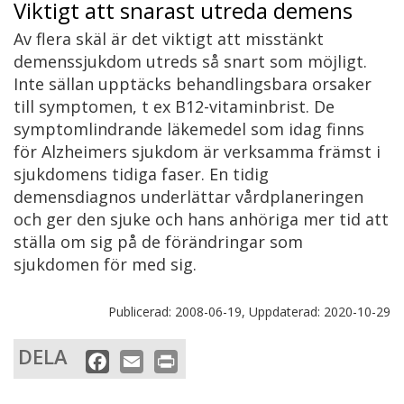
Viktigt att snarast utreda demens
Av flera skäl är det viktigt att misstänkt
demenssjukdom utreds så snart som möjligt.
Inte sällan upptäcks behandlingsbara orsaker
till symptomen, t ex B12-vitaminbrist. De
symptomlindrande läkemedel som idag finns
för Alzheimers sjukdom är verksamma främst i
sjukdomens tidiga faser. En tidig
demensdiagnos underlättar vårdplaneringen
och ger den sjuke och hans anhöriga mer tid att
ställa om sig på de förändringar som
sjukdomen för med sig.
Publicerad:
2008-06-19,
Uppdaterad:
2020-10-29
DELA
F
E
P
a
m
r