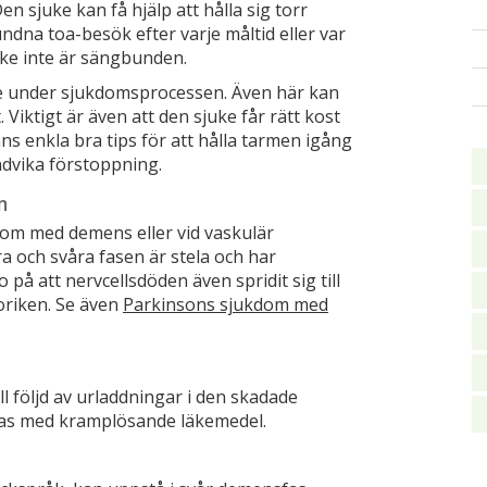
en sjuke kan få hjälp att hålla sig torr
dna toa-besök efter varje måltid eller var
uke inte är sängbunden.
e under sjukdomsprocessen. Även här kan
iktigt är även att den sjuke får rätt kost
nns enkla bra tips för att hålla tarmen igång
ndvika förstoppning.
m
kdom med demens eller vid vaskulär
 och svåra fasen är stela och har
å att nervcellsdöden även spridit sig till
oriken. Se även
Parkinsons sjukdom med
ll följd av urladdningar i den skadade
pas med kramplösande läkemedel.