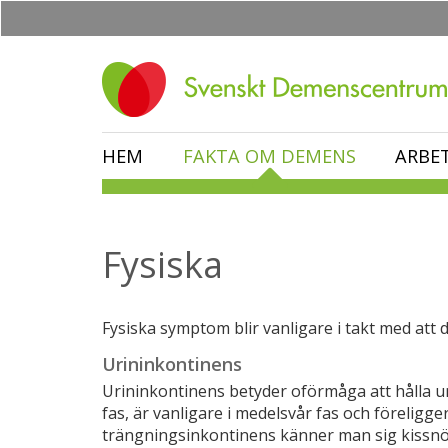
Hoppa
till
huvudinnehåll
HEM
FAKTA OM DEMENS
ARBE
Fysiska
Fysiska symptom blir vanligare i takt med at
Urininkontinens
Urininkontinens betyder oförmåga att hålla u
fas, är vanligare i medelsvår fas och föreligger 
trängningsinkontinens känner man sig kissnöd