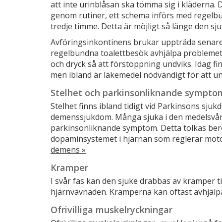
att inte urinblåsan ska tömma sig i kläderna. D
genom rutiner, ett schema införs med regelbun
tredje timme. Detta är möjligt så länge den sj
Avföringsinkontinens brukar uppträda senar
regelbundna toalettbesök avhjälpa problemet. V
och dryck så att förstoppning undviks. Idag fi
men ibland är läkemedel nödvändigt för att u
Stelhet och parkinsonliknande sympto
Stelhet finns ibland tidigt vid Parkinsons sju
demenssjukdom. Många sjuka i den medelsvåra
parkinsonliknande symptom. Detta tolkas bero p
dopaminsystemet i hjärnan som reglerar mot
demens »
Kramper
I svår fas kan den sjuke drabbas av kramper ti
hjärnvävnaden. Kramperna kan oftast avhjäl
Ofrivilliga muskelryckningar