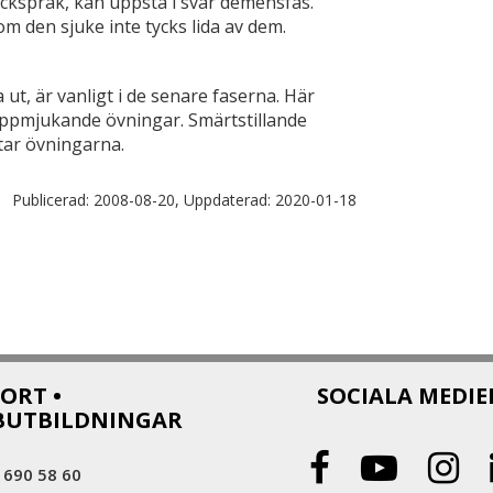
ckspråk, kan uppstå i svår demensfas.
 den sjuke inte tycks lida av dem.
 ut, är vanligt i de senare faserna. Här
ppmjukande övningar. Smärtstillande
tar övningarna.
Publicerad:
2008-08-20,
Uppdaterad:
2020-01-18
ORT •
SOCIALA MEDIE
BUTBILDNINGAR
 690 58 60