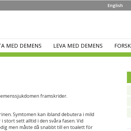
English
TA MED DEMENS
LEVA MED DEMENS
FORSK
t demenssjukdomen framskrider.
rinen. Symtomen kan ibland debutera i mild
i stort sett alltid i den svåra fasen. Vid
ig men måste då snabbt till en toalett för