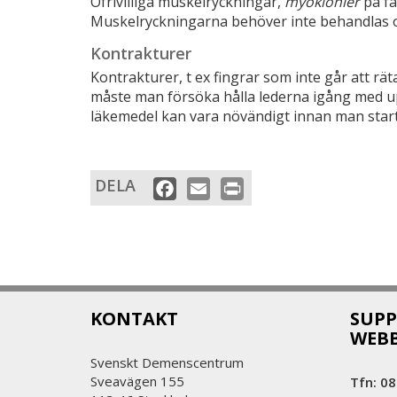
Ofrivilliga muskelryckningar,
myoklonier
på fa
Muskelryckningarna behöver inte behandlas om
Kontrakturer
Kontrakturer, t ex fingrar som inte går att räta
måste man försöka hålla lederna igång med u
läkemedel kan vara növändigt innan man star
DELA
Facebook
Email
Print
KONTAKT
SUPP
WEB
Svenskt Demenscentrum
Sveavägen 155
Tfn: 08