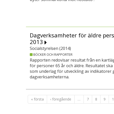
Dagverksamheter för äldre pers
2013
Socialstyrelsen (
2014
)
BÖCKER OCH RAPPORTER
Rapporten redovisar resultat från en kart
för personer 65 år och äldre. Resultatet ska
som underlag för utveckling av indikatorer gä
dagverksamheterna.
« första
‹ föregående
…
7
8
9
1