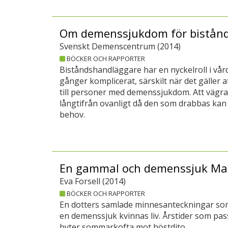
Om demenssjukdom för bistån
Svenskt Demenscentrum (
2014
)
BÖCKER OCH RAPPORTER
Biståndshandläggare har en nyckelroll i vå
gånger komplicerat, särskilt när det gäller
till personer med demenssjukdom. Att vägra 
långtifrån ovanligt då den som drabbas kan 
behov.
En gammal och demenssjuk 
Eva Forsell (
2014
)
BÖCKER OCH RAPPORTER
En dotters samlade minnesanteckningar som 
en demenssjuk kvinnas liv. Årstider som pa
byter sommarkofta mot höstdito .