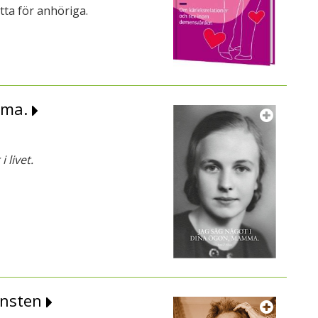
tta för anhöriga.
mma.
 livet.
änsten