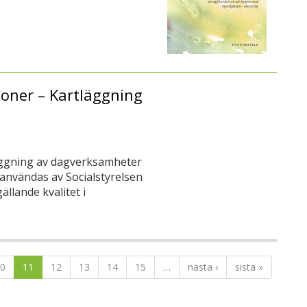
oner – Kartläggning
läggning av dagverksamheter
 användas av Socialstyrelsen
llande kvalitet i
0
11
12
13
14
15
…
nästa ›
sista »