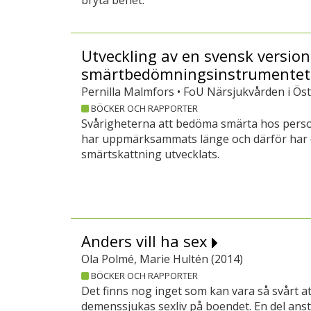
bryta benet.
Utveckling av en svensk version
smärtbedömningsinstrumente
Pernilla Malmfors • FoU Närsjukvården i Öst
BÖCKER OCH RAPPORTER
Svårigheterna att bedöma smärta hos per
har uppmärksammats länge och därför har o
smärtskattning utvecklats.
Anders vill ha sex
Ola Polmé, Marie Hultén (
2014
)
BÖCKER OCH RAPPORTER
Det finns nog inget som kan vara så svårt a
demenssjukas sexliv på boendet. En del anstä