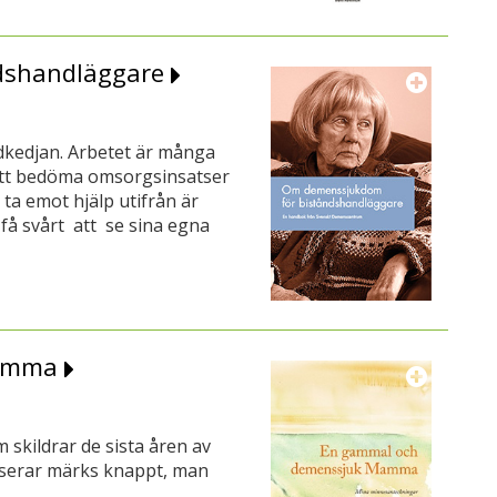
dshandläggare
rdkedjan. Arbetet är många
 att bedöma omsorgsinsatser
ta emot hjälp utifrån är
få svårt att se sina egna
Mamma
skildrar de sista åren av
sserar märks knappt, man