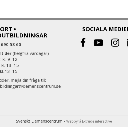
ORT •
SOCIALA MEDIE
BUTBILDNINGAR
 690 58 60
ntider
(helgfria vardagar)
 kl. 9–12
 kl. 13–15
 kl. 13–15
ider, mejla din fråga till:
bildningar@demenscentrum.se
Svenskt Demenscentrum -
Webbyrå Extrude interactive