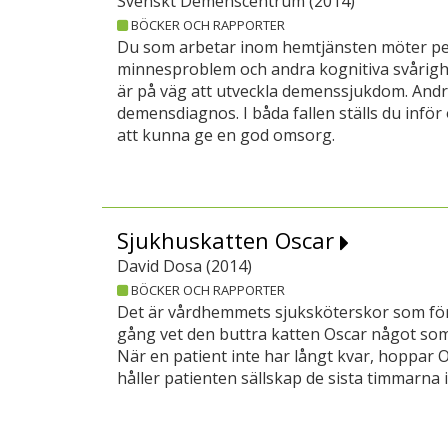
Svenskt Demenscentrum (
2014
)
BÖCKER OCH RAPPORTER
Du som arbetar inom hemtjänsten möter p
minnesproblem och andra kognitiva svårigh
är på väg att utveckla demenssjukdom. And
demensdiagnos. I båda fallen ställs du inför
att kunna ge en god omsorg.
Sjukhuskatten Oscar
David Dosa (
2014
)
BÖCKER OCH RAPPORTER
Det är vårdhemmets sjuksköterskor som för
gång vet den buttra katten Oscar något som
När en patient inte har långt kvar, hoppar 
håller patienten sällskap de sista timmarna i 