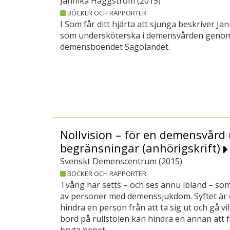
Jannika Häggström (
2015
)
BÖCKER OCH RAPPORTER
I Som får ditt hjärta att sjunga beskriver J
som undersköterska i demensvården genom b
demensboendet Sagolandet.
Nollvision – för en demensvård
begränsningar (anhörigskrift)
Svenskt Demenscentrum (
2015
)
BÖCKER OCH RAPPORTER
Tvång har setts – och ses ännu ibland – so
av personer med demenssjukdom. Syftet är of
hindra en person från att ta sig ut och gå vil
bord på rullstolen kan hindra en annan att f