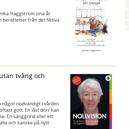
annika Häggström sina år
erättelser från det fiktiva
 utan tvång och
m något nödvändigt i vården
tast gott. En låst dörr kan
se. En sänggrind eller ett
alla och kanske på nytt