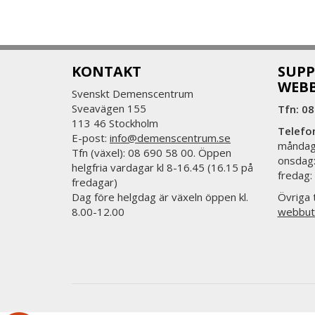
KONTAKT
SUPP
WEB
Svenskt Demenscentrum
Sveavägen 155
Tfn: 08
113 46 Stockholm
Telefo
E-post:
info@demenscentrum.se
måndag:
Tfn (växel): 08 690 58 00. Öppen
onsdag:
helgfria vardagar kl 8-16.45 (16.15 på
fredag:
fredagar)
Dag före helgdag är växeln öppen kl.
Övriga t
8.00-12.00
webbut