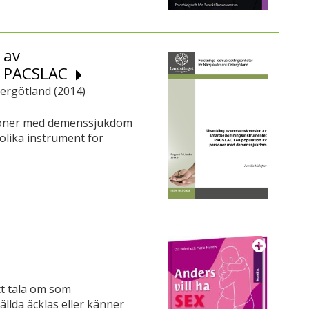
 av
t PACSLAC
ergötland (
2014
)
soner med demenssjukdom
lika instrument för
tt tala om som
llda äcklas eller känner