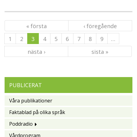
« första
‹ föregående
1
2
3
4
5
6
7
8
9
…
nästa ›
sista »
PUBLICERAT
Våra publikationer
Faktablad på olika språk
Poddradio
Vårdprogram