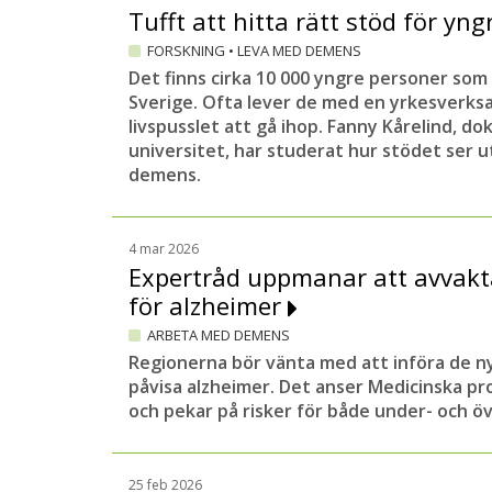
Tufft att hitta rätt stöd för yn
FORSKNING
•
LEVA MED DEMENS
Det finns cirka 10 000 yngre personer so
Sverige. Ofta lever de med en yrkesverks
livspusslet att gå ihop. Fanny Kårelind, d
universitet, har studerat hur stödet ser u
demens.
4 mar 2026
Expertråd uppmanar att avvakt
för alzheimer
ARBETA MED DEMENS
Regionerna bör vänta med att införa de n
påvisa alzheimer. Det anser Medicinska p
och pekar på risker för både under- och ö
25 feb 2026