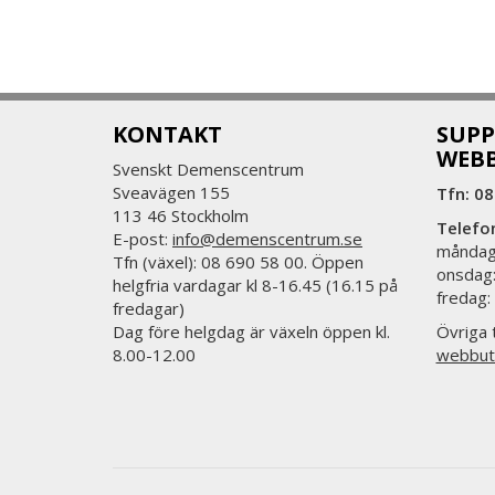
KONTAKT
SUPP
WEB
Svenskt Demenscentrum
Sveavägen 155
Tfn: 08
113 46 Stockholm
Telefo
E-post:
info@demenscentrum.se
måndag:
Tfn (växel): 08 690 58 00. Öppen
onsdag:
helgfria vardagar kl 8-16.45 (16.15 på
fredag:
fredagar)
Dag före helgdag är växeln öppen kl.
Övriga t
8.00-12.00
webbut