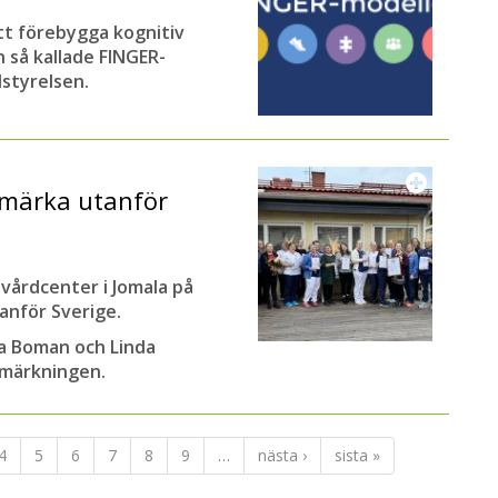
tt förebygga kognitiv
n så kallade FINGER-
styrelsen.
nmärka utanför
vårdcenter i Jomala på
anför Sverige.
ka Boman och Linda
nmärkningen.
4
5
6
7
8
9
…
nästa ›
sista »