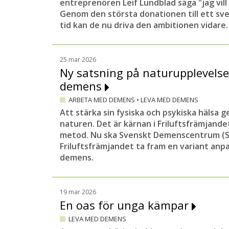
entreprenören Leif Lundblad säga "jag vill
Genom den största donationen till ett sv
tid kan de nu driva den ambitionen vidare.
25 mar 2026
Ny satsning på naturupplevelse
demens
ARBETA MED DEMENS
•
LEVA MED DEMENS
Att stärka sin fysiska och psykiska hälsa g
naturen. Det är kärnan i Friluftsfrämjand
metod. Nu ska Svenskt Demenscentrum (S
Friluftsfrämjandet ta fram en variant an
demens.
19 mar 2026
En oas för unga kämpar
LEVA MED DEMENS