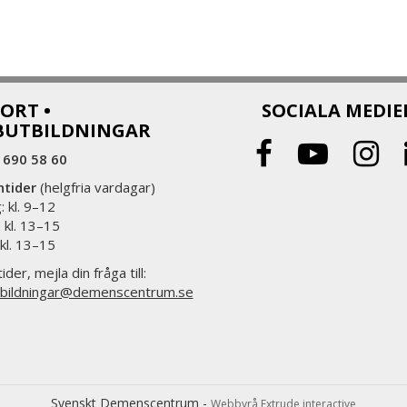
ORT •
SOCIALA MEDIE
BUTBILDNINGAR
 690 58 60
ntider
(helgfria vardagar)
 kl. 9–12
 kl. 13–15
 kl. 13–15
ider, mejla din fråga till:
bildningar@demenscentrum.se
Svenskt Demenscentrum -
Webbyrå Extrude interactive