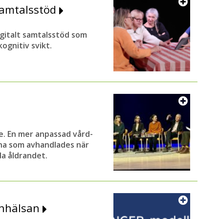
 samtalsstöd
digitalt samtalsstöd som
ognitiv svikt.
e. En mer anpassad vård-
na som avhandlades när
a åldrandet.
ärnhälsan