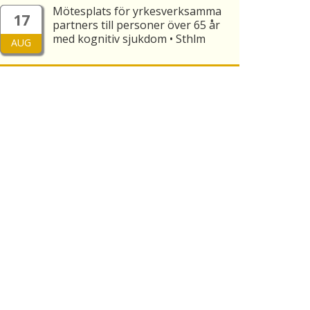
Mötesplats för yrkesverksamma
17
partners till personer över 65 år
med kognitiv sjukdom • Sthlm
AUG