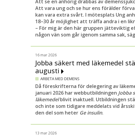
Att se en anhörig drabbas av demenssjuk
Att vara ung och se hur ens förälder förva
kan vara extra svårt. I mötesplats Ung anh
18–30 år möjlighet att träffa andra i en li
– För mig är den här gruppen jätteviktig e
någon vän som går igenom samma sak, säge
16 mar 2026
Jobba säkert med läkemedel st
augusti
ARBETA MED DEMENS
Då föreskrifterna för delegering av läkem
januari 2026 har webbutbildningen
Jobba 
läkemedel
blivit inaktuell. Utbildningen st
och inte som tidigare meddelats vid årsski
den del som heter
Ge insulin
.
13 mar 2026