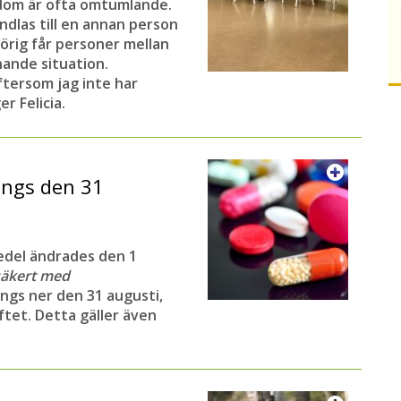
dom är ofta omtumlande.
ndlas till en annan person
örig får personer mellan
knande situation.
ftersom jag inte har
r Felicia.
ängs den 31
edel ändrades den 1
säkert med
ängs ner den 31 augusti,
ftet. Detta gäller även