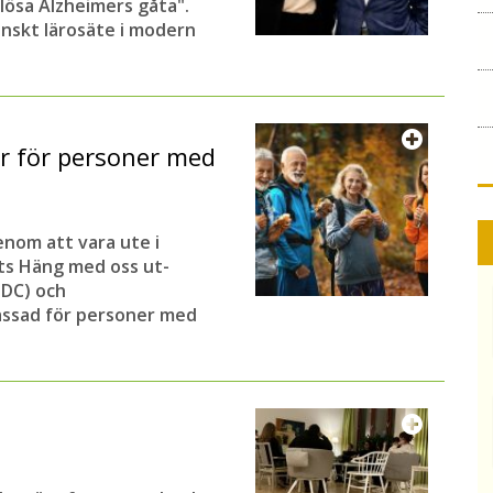
 lösa Alzheimers gåta".
enskt lärosäte i modern
r för personer med
enom att vara ute i
ets Häng med oss ut-
DC) och
passad för personer med