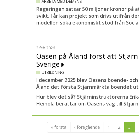
ARBETA MED DEMENS
Regeringen satsar 50 miljoner kronor på a
svikt. I år kan projekt som drivs utifrån de
modellen söka ekonomiskt stöd från Social
3 feb 2026
Oasen på Åland först att Stjär
Sverige
UTBILDNING
I december 2025 blev Oasens boende- och 
Åland det första Stjärnmärkta boendet ut
Hur blev det så? Stjärninstruktörerna Eri
Heinola berättar om Oasens väg till Stjär
« första
‹ föregående
1
2
3