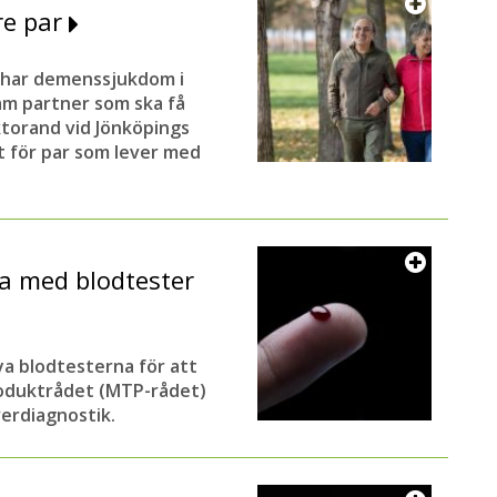
gre par
m har demenssjukdom i
am partner som ska få
oktorand vid Jönköpings
t för par som lever med
a med blodtester
ya blodtesterna för att
roduktrådet (MTP-rådet)
verdiagnostik.