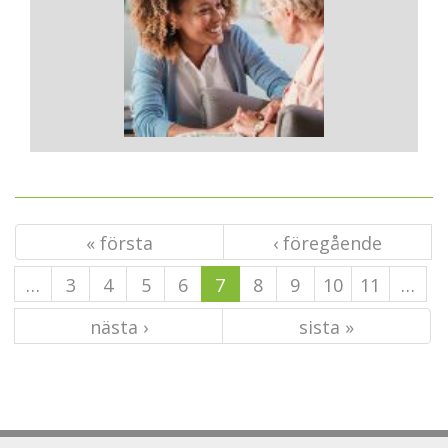
« första
‹ föregående
…
3
4
5
6
7
8
9
10
11
…
nästa ›
sista »