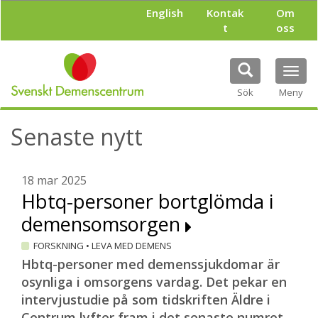
H
English
Kontak
Om
o
t
oss
p
p
a
Tog
t
navi
i
Sök
Meny
l
l
Senaste nytt
h
u
v
u
18 mar 2025
d
Hbtq-personer bortglömda i
i
demensomsorgen
n
n
FORSKNING
•
LEVA MED DEMENS
e
h
Hbtq-personer med demenssjukdomar är
å
osynliga i omsorgens vardag. Det pekar en
l
intervjustudie på som tidskriften Äldre i
l
Centrum lyfter fram i det senaste numret