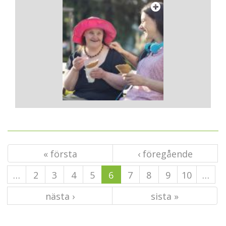
« första
‹ föregående
…
2
3
4
5
6
7
8
9
10
…
nästa ›
sista »