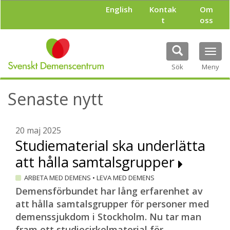
H
English
Kontak
Om
o
t
oss
p
p
a
Tog
t
navi
i
Sök
Meny
l
l
Senaste nytt
h
u
v
u
20 maj 2025
d
Studiematerial ska underlätta
i
att hålla samtalsgrupper
n
n
ARBETA MED DEMENS
•
LEVA MED DEMENS
e
h
Demensförbundet har lång erfarenhet av
å
att hålla samtalsgrupper för personer med
l
demenssjukdom i Stockholm. Nu tar man
l
fram ett studiecirkelmaterial för