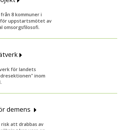
r från 8 kommuner i
 för uppstartsmötet av
 omsorgsfilosofi.
ätverk
erk för landets
äldresektionen" inom
.
 för demens
 risk att drabbas av