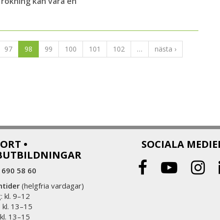
 rökning kan vara en
97
98
99
100
101
102
…
nästa ›
ORT •
SOCIALA MEDIE
BUTBILDNINGAR
 690 58 60
ntider
(helgfria vardagar)
 kl. 9–12
 kl. 13–15
 kl. 13–15