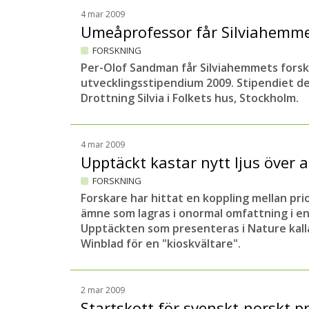
4 mar 2009
Umeåprofessor får Silviahemm
FORSKNING
Per-Olof Sandman får Silviahemmets forsk
utvecklingsstipendium 2009.
Stipendiet de
Drottning Silvia i Folkets hus, Stockholm.
4 mar 2009
Upptäckt kastar nytt ljus över 
FORSKNING
Forskare har hittat en koppling mellan pr
ämne som lagras i onormal omfattning i en
Upptäckten som presenteras i Nature kall
Winblad för en "kioskvältare".
2 mar 2009
Startskott för svenskt-norskt p