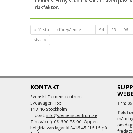
demens. En ny studie visar att även passiv
riskfaktor.
« första
‹ föregående
…
94
95
96
sista »
KONTAKT
SUPP
WEB
Svenskt Demenscentrum
Sveavägen 155
Tfn: 08
113 46 Stockholm
Telefo
E-post:
info@demenscentrum.se
måndag:
Tfn (växel): 08 690 58 00. Öppen
onsdag:
helgfria vardagar kl 8-16.45 (16.15 på
fredag: