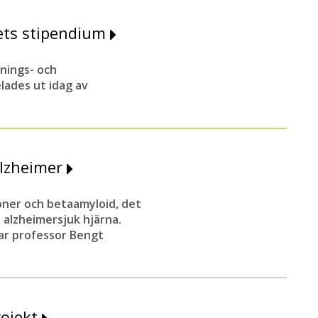
ets stipendium
nings- och
lades ut idag av
alzheimer
ioner och betaamyloid, det
 alzheimersjuk hjärna.
ar professor Bengt
rojekt