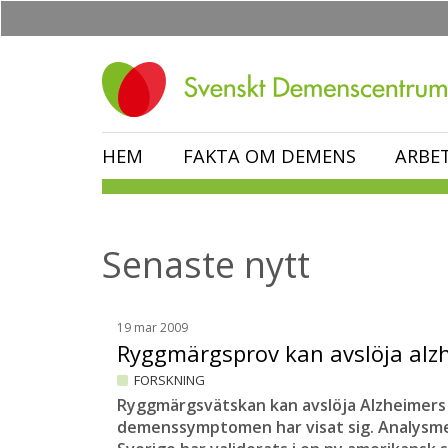
Hoppa
till
huvudinnehåll
HEM
FAKTA OM DEMENS
ARBE
Senaste nytt
19 mar 2009
Ryggmärgsprov kan avslöja al
FORSKNING
Ryggmärgsvätskan kan avslöja Alzheimers
demenssymptomen har visat sig. Analysme