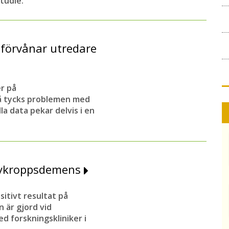
tudie.
 förvånar utredare
er på
å tycks problemen med
la data pekar delvis i en
ewykroppsdemens
itivt resultat på
är gjord vid
 forskningskliniker i