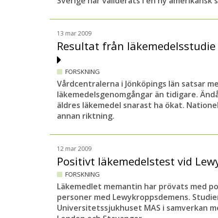
Sverige har validerats i en ny amerikansk s
13 mar 2009
Resultat från läkemedelsstudie
FORSKNING
Vårdcentralerna i Jönköpings län satsar m
läkemedelsgenomgångar än tidigare. Änd
äldres läkemedel snarast ha ökat. Nationel
annan riktning.
12 mar 2009
Positivt läkemedelstest vid L
FORSKNING
Läkemedlet memantin har prövats med pos
personer med Lewykroppsdemens. Studien 
Universitetssjukhuset MAS i samverkan med