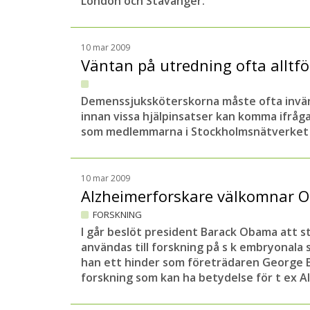
London och Stavanger.
10 mar 2009
Väntan på utredning ofta alltf
Demenssjuksköterskorna måste ofta inv
innan vissa hjälpinsatser kan komma ifråg
som medlemmarna i Stockholmsnätverket 
10 mar 2009
Alzheimerforskare välkomnar 
FORSKNING
I går beslöt president Barack Obama att st
användas till forskning på s k embryonala 
han ett hinder som företrädaren George 
forskning som kan ha betydelse för t ex A