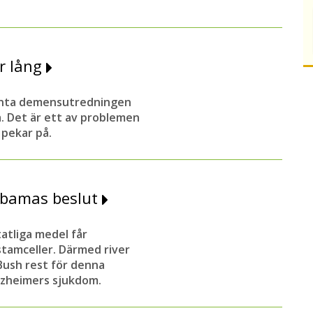
ör lång
änta demensutredningen
a. Det är ett av problemen
pekar på.
Obamas beslut
atliga medel får
stamceller. Därmed river
Bush rest för denna
lzheimers sjukdom.