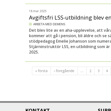
18 mar 2025
Avgiftsfri LSS-utbildning blev 
ARBETA MED DEMENS
Det blev lite av en aha-upplevelse, att vår
kommer att gå i pension, bli äldre och se 
stödpedagog Emelie Johanson som numera 
Stjärninstruktör LSS, en utbildning som är 
2025.
« första
‹ föregående
…
2
3
4
KONTAKT
SUPP