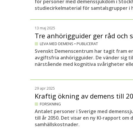
för personer med demenssjukdom i Stockh
studiecirkelmaterial för samtalsgrupper i 
13 maj 2025
Tre anhörigguider ger råd och 
LEVA MED DEMENS
•
PUBLICERAT
Svenskt Demenscentrum har tagit fram en
avgiftsfria anhörigguider. De vänder sig t
närstående med kognitiva svårigheter el
29 apr 2025
Kraftig ökning av demens till 2
FORSKNING
Antalet personer i Sverige med demenssj
till år 2050. Det visar en ny KI-rapport 
samhällskostnader.