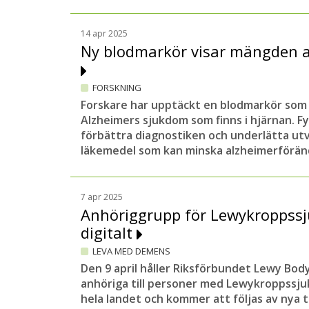
14 apr 2025
Ny blodmarkör visar mängden a
FORSKNING
Forskare har upptäckt en blodmarkör som 
Alzheimers sjukdom som finns i hjärnan. Fyn
förbättra diagnostiken och underlätta ut
läkemedel som kan minska alzheimerföränd
7 apr 2025
Anhöriggrupp för Lewykroppss
digitalt
LEVA MED DEMENS
Den 9 april håller Riksförbundet Lewy Body 
anhöriga till personer med Lewykroppssjuk
hela landet och kommer att följas av nya 