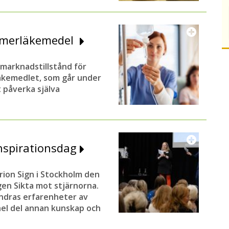
heimerläkemedel
 marknadstillstånd för
äkemedlet, som går under
 påverka själva
inspirationsdag
rion Sign i Stockholm den
agen Sikta mot stjärnorna.
andras erfarenheter av
hel del annan kunskap och