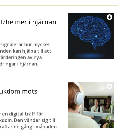
lzheimer i hjärnan
signalerar hur mycket
den kan hjälpa till att
värderingen av nya
ringar i hjärnan.
jukdom möts
en digital träff för
dom. Den vänder sig till
träffar en gång i månaden.