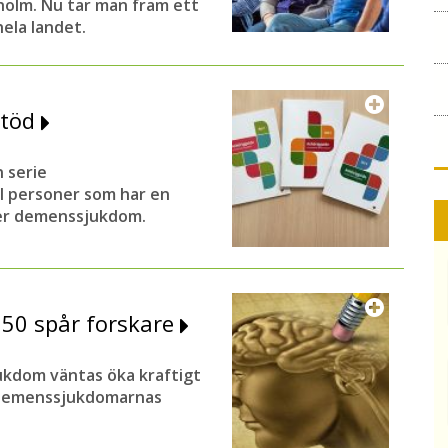
olm. Nu tar man fram ett
hela landet.
stöd
 serie
ill personer som har en
ler demenssjukdom.
050 spår forskare
ukdom väntas öka kraftigt
om demenssjukdomarnas