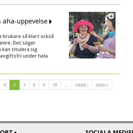
en aha-uppevelse
a brukare så klart också
sämre. Det säger
kan titulera sig
avgiftsfri under hela
5
6
7
8
9
10
…
nästa ›
sista »
ORT •
SOCIALA MEDIE