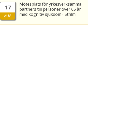
Mötesplats för yrkesverksamma
17
partners till personer över 65 år
med kognitiv sjukdom • Sthlm
AUG