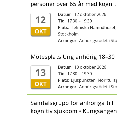
personer över 65 år med kognit
Datum:
12 oktober 2026
12
Tid:
17:30 – 19:30
Plats:
Tekniska Nämndhuset, 
OKT
Stockholm
Arrangör:
Anhörigstödet i St
Mötesplats Ung anhörig 18–30 
Datum:
13 oktober 2026
13
Tid:
17:30 – 19:30
Plats:
Ljuspunkten, Norrtull
OKT
Arrangör:
Anhörigstödet i St
Samtalsgrupp för anhöriga till 
kognitiv sjukdom • Kungsänge