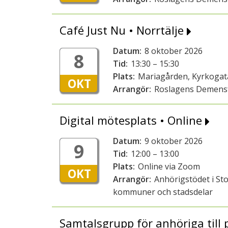
Café Just Nu • Norrtälje
Datum:
8 oktober 2026
8
Tid:
13:30 – 15:30
Plats:
Mariagården, Kyrkogata
OKT
Arrangör:
Roslagens Demens
Digital mötesplats • Online
Datum:
9 oktober 2026
9
Tid:
12:00 – 13:00
Plats:
Online via Zoom
OKT
Arrangör:
Anhörigstödet i St
kommuner och stadsdelar
Samtalsgrupp för anhöriga till