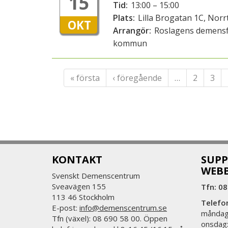
15
Tid:
13:00 – 15:00
Plats:
Lilla Brogatan 1C, Norrt
OKT
Arrangör:
Roslagens demensf
kommun
« första
‹ föregående
…
2
3
KONTAKT
SUPP
WEB
Svenskt Demenscentrum
Sveavägen 155
Tfn: 08
113 46 Stockholm
Telefo
E-post:
info@demenscentrum.se
måndag:
Tfn (växel): 08 690 58 00. Öppen
onsdag: