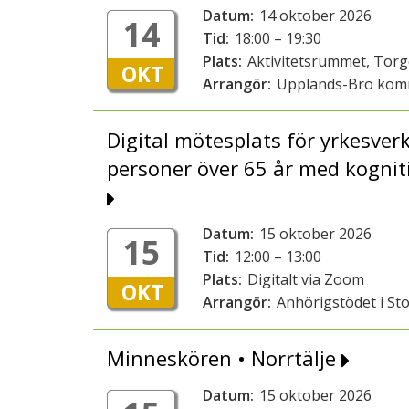
Datum:
14 oktober 2026
14
Tid:
18:00 – 19:30
Plats:
Aktivitetsrummet, Tor
OKT
Arrangör:
Upplands-Bro ko
Digital mötesplats för yrkesver
personer över 65 år med kognit
Datum:
15 oktober 2026
15
Tid:
12:00 – 13:00
Plats:
Digitalt via Zoom
OKT
Arrangör:
Anhörigstödet i St
Minneskören • Norrtälje
Datum:
15 oktober 2026