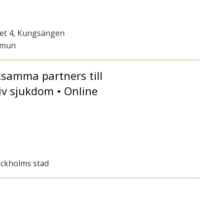
get 4, Kungsängen
mmun
ksamma partners till
iv sjukdom • Online
ockholms stad