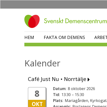
Hoppa
till
huvudinnehåll
HEM
FAKTA OM DEMENS
ARBE
Kalender
Café Just Nu • Norrtälje
Datum:
8 oktober 2026
8
Tid:
13:30 – 15:30
Plats:
Mariagården, Kyrkogata
OKT
Arrangör:
Roslagens Demens