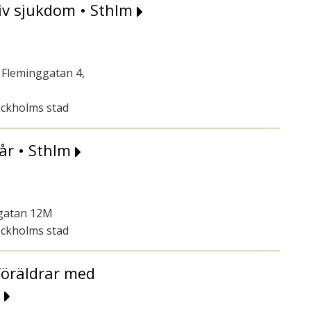
iv sjukdom • Sthlm
Fleminggatan 4,
ockholms stad
år • Sthlm
sgatan 12M
ockholms stad
föräldrar med
n