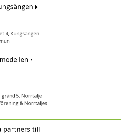
 Kungsängen
get 4, Kungsängen
mmun
modellen •
 gränd 5, Norrtälje
örening & Norrtäljes
partners till