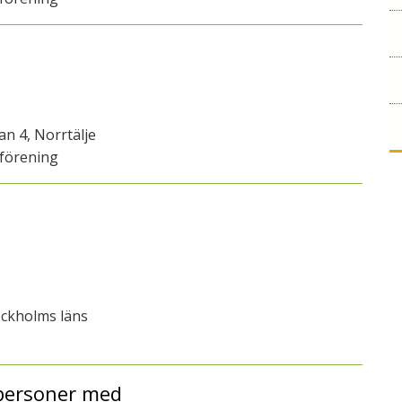
n 4, Norrtälje
förening
ockholms läns
 personer med