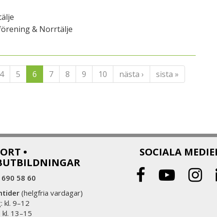
älje
örening & Norrtälje
4
5
6
7
8
9
10
nästa ›
sista »
ORT •
SOCIALA MEDIE
BUTBILDNINGAR
 690 58 60
ntider
(helgfria vardagar)
 kl. 9–12
 kl. 13–15