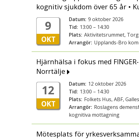
kognitiv sjukdom över 65 år •
Datum:
9 oktober 2026
9
Tid:
13:00 – 14:30
Plats:
Aktivitetsrummet, Tor
OKT
Arrangör:
Upplands-Bro ko
Hjärnhälsa i fokus med FINGER-
Norrtälje
Datum:
12 oktober 2026
12
Tid:
13:00 – 14:30
Plats:
Folkets Hus, ABF, Galles
OKT
Arrangör:
Roslagens demensf
kognitiva mottagning
Mötesplats för yrkesverksamma 